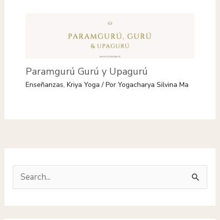
Paramgurú Gurú y Upagurú
Enseñanzas
,
Kriya Yoga
/ Por
Yogacharya Silvina Ma
B
u
s