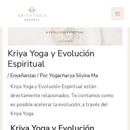
Ir
Navegación
MAI
al
de
ME
contenido
entradas
Kriya Yoga y Evolución
Espiritual
/
Enseñanzas
/ Por
Yogacharya Silvina Ma
Kriya Yoga y Evolución Espiritual están
directamente relacionados, Te contamos como
es posible acelerar la evolución, a través del
Kriya Yoga.
Kriya Yoga y Evolución